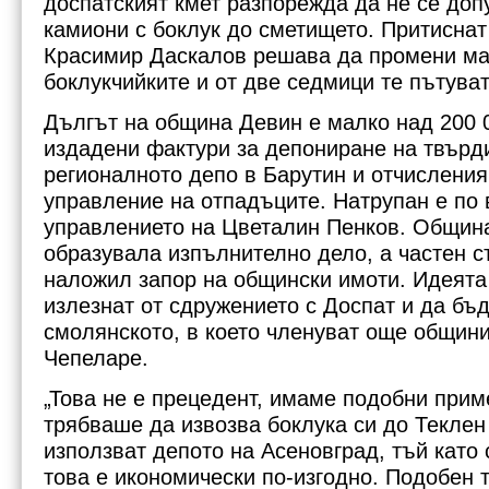
доспатският кмет разпорежда да не се доп
камиони с боклук до сметището. Притиснат
Красимир Даскалов решава да промени м
боклукчийките и от две седмици те пътуват
Дългът на община Девин е малко над 200 
издадени фактури за депониране на твърд
регионалното депо в Барутин и отчисления
управление на отпадъците. Натрупан е по
управлението на Цветалин Пенков. Общин
образувала изпълнително дело, а частен 
наложил запор на общински имоти. Идеята
излезнат от сдружението с Доспат и да бъд
смолянското, в което членуват още общини
Чепеларе.
„Това не е прецедент, имаме подобни при
трябваше да извозва боклука си до Теклен 
използват депото на Асеновград, тъй като 
това е икономически по-изгодно. Подобен 