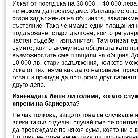
Искат от порядъка на 30 000 – 40 000 лева
не можем да превеждаме. Изплащаме още 
стари задължения на общината, заварихме
състояние. Така че имаме едни плащания 
поддържане, стари дългове, които регуля
частен съдебен изпълнител. Там отиват ед
сумите, които акумулира общината като пр
възможностите сме плащали на община Дос
10 000 лв. стари задължения, колкото може
иска от тях, няма как да го направим, про
това ни принуди да потърсим друг вариант
друго депо.
Изненадата беше ли голяма, когато слу
спрени на бариерата?
Не чак толкова, защото това се случваше 
всеки такъв отделен случай сме се опитва
да превеждаме по някоя сума, която ни е 
Но това не може вечно така да продължава