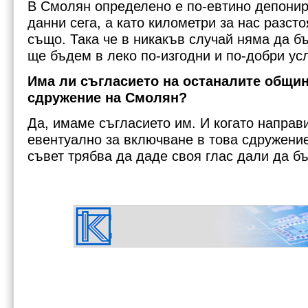
В Смолян определено е по-евтино депонир
данни сега, а като километри за нас разсто
също. Така че в никакъв случай няма да бъ
ще бъдем в леко по-изгодни и по-добри ус
Има ли съгласието на останалите общин
сдружение на Смолян?
Да, имаме съгласието им. И когато направ
евентуално за включване в това сдружени
съвет трябва да даде своя глас дали да б