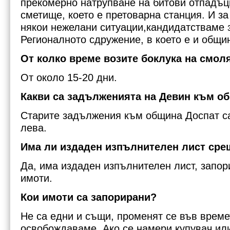
прекомерно натрупване на битови отпадъц
сметище, което е претоварна станция. И за
някои нежелани ситуации,кандидатстваме 
Регионалното сдружение, в което е и общи
От колко време возите боклука на смол
От около 15-20 дни.
Какви са задълженията на Девин към о
Старите задължения към община Доспат са
лева.
Има ли издаден изпълнителен лист сре
Да, има издаден изпълнителен лист, запо
имоти.
Кои имоти са запорирани?
Не са едни и същи, променят се във времет
освобождаваме. Ако се намери купувач или