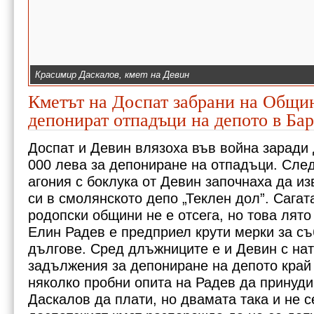
Красимир Даскалов, кмет на Девин
Кметът на Доспат забрани на Общи
депонират отпадъци на депото в Ба
Доспат и Девин влязоха във война заради
000 лева за депониране на отпадъци. Сле
агония с боклука от Девин започнаха да и
си в смолянското депо „Теклен дол”. Сага
родопски общини не е отсега, но това лято
Елин Радев е предприел крути мерки за съ
дългове. Сред длъжниците е и Девин с на
Елин Радев, кмет на Доспат
задължения за депониране на депото край
няколко пробни опита на Радев да принуди
Даскалов да плати, но двамата така и не с