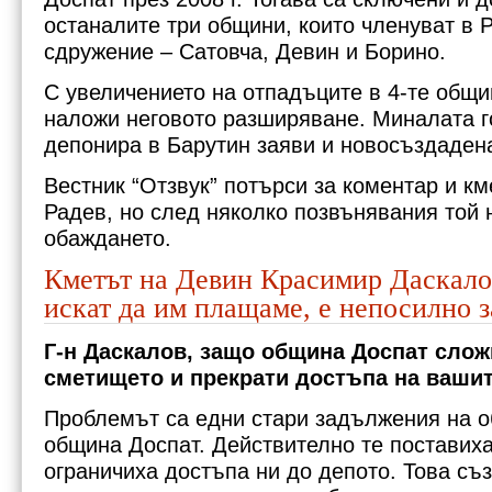
останалите три общини, които членуват в 
сдружение – Сатовча, Девин и Борино.
С увеличението на отпадъците в 4-те общин
наложи неговото разширяване. Миналата 
депонира в Барутин заяви и новосъздаден
Вестник “Отзвук” потърси за коментар и к
Радев, но след няколко позвънявания той 
обаждането.
Кметът на Девин Красимир Даскалов
искат да им плащаме, е непосилно 
Г-н Даскалов, защо община Доспат слож
сметището и прекрати достъпа на вашит
Проблемът са едни стари задължения на 
община Доспат. Действително те поставиха
ограничиха достъпа ни до депото. Това съ