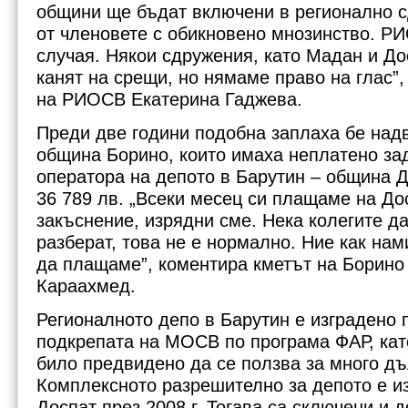
общини ще бъдат включени в регионално 
от членовете с обикновено мнозинство. РИ
случая. Някои сдружения, като Мадан и До
канят на срещи, но нямаме право на глас”
на РИОСВ Екатерина Гаджева.
Преди две години подобна заплаха бе над
община Борино, които имаха неплатено з
оператора на депото в Барутин – община Д
36 789 лв. „Всеки месец си плащаме на До
закъснение, изрядни сме. Нека колегите да
разберат, това не е нормално. Ние как нам
да плащаме”, коментира кметът на Борин
Караахмед.
Регионалното депо в Барутин е изградено п
подкрепата на МОСВ по програма ФАР, кат
било предвидено да се ползва за много дъ
Комплексното разрешително за депото е и
Доспат през 2008 г. Тогава са сключени и д