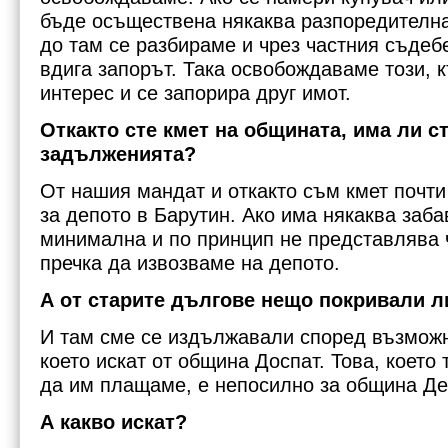
бъде осъществена някаква разпоредителна 
до там се разбираме и чрез частния съдеб
вдига запорът. Така освобождаваме този, 
интерес и се запорира друг имот.
Откакто сте кмет на общината, има ли с
задълженията?
От нашия мандат и откакто съм кмет почт
за депото в Барутин. Ако има някаква заба
минимална и по принцип не представлява 
пречка да извозваме на депото.
А от старите дългове нещо покривали л
И там сме се издължавали според възможно
което искат от община Доспат. Това, което 
да им плащаме, е непосилно за община Де
А какво искат?