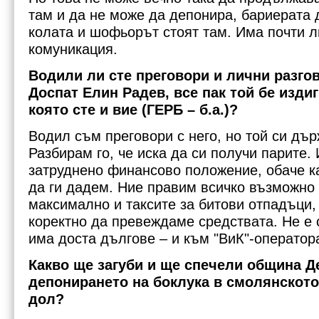
там и да не може да депонира, бариерата д
колата и шофьорът стоят там. Има почти л
комуникация.
Водили ли сте преговори и лични разгов
Доспат Елин Радев, все пак той бе издиг
която сте и вие (ГЕРБ – б.а.)?
Водил съм преговори с него, но той си дър
Разбирам го, че иска да си получи парите. 
затруднено финансово положение, обаче ка
да ги дадем. Ние правим всичко възможно
максимално и таксите за битови отпадъци,
коректно да превеждаме средствата. Не е 
има доста дългове – и към "ВиК"-оператора
Какво ще загуби и ще спечели община Д
депонирането на боклука в смолянското
дол?