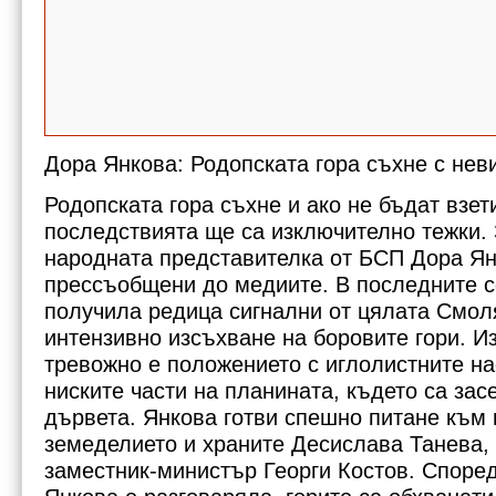
Дора Янкова: Родопската гора съхне с не
Родопската гора съхне и ако не бъдат взе
последствията ще са изключително тежки.
народната представителка от БСП Дора Ян
прессъобщени до медиите. В последните 
получила редица сигнални от цялата Смол
интензивно изсъхване на боровите гори. И
тревожно е положението с иглолистните на
ниските части на планината, където са зас
дървета. Янкова готви спешно питане към
земеделието и храните Десислава Танева, 
заместник-министър Георги Костов. Според