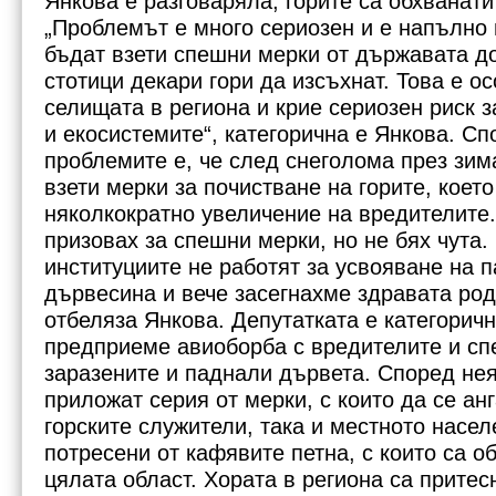
Янкова е разговаряла, горите са обхванати
„Проблемът е много сериозен и е напълно 
бъдат взети спешни мерки от държавата до
стотици декари гори да изсъхнат. Това е о
селищата в региона и крие сериозен риск 
и екосистемите“, категорична е Янкова. Сп
проблемите е, че след снеголома през зима
взети мерки за почистване на горите, коет
няколкократно увеличение на вредителите.
призовах за спешни мерки, но не бях чута.
институциите не работят за усвояване на 
дървесина и вече засегнахме здравата род
отбеляза Янкова. Депутатката е категоричн
предприеме авиоборба с вредителите и сп
заразените и паднали дървета. Според не
приложат серия от мерки, с които да се ан
горските служители, така и местното насел
потресени от кафявите петна, с които са о
цялата област. Хората в региона са притес