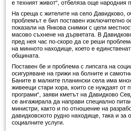
е техният живот“, отбеляза още народния 
На среща с жителите на село Давидково, 
проблемът е бил поставен изключително о
показали на Янкова снимки с цели местнос
масово съхнене на дърветата. В Давидков
пред нея час по-скоро да се реши проблем
на минното находище, което е единственат
общината.
Поставен бе и проблема с липсата на соци
осигуряване на грижи на болните и самотн
Баните в малките планински села има мно
живеещи стари хора, които се нуждаят от 
програми“, заяви кметът на Давидково Се
се ангажирала да направи специално пита
министри, както и по отношение на разраб
давидковското рудно находище, така и за 
социалните услуги.