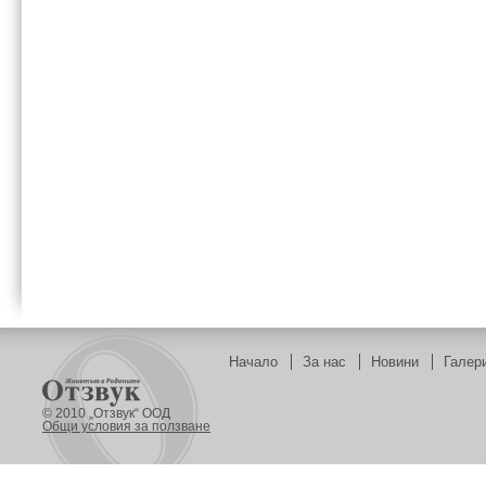
Начало
За нас
Новини
Галер
© 2010 „Отзвук“ ООД
Общи условия за ползване