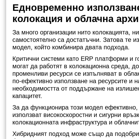
Едновременно използван
колокация и облачна архи
За много организации нито колокацията, н
самостоятелно са достатъчни. Затова те и
модел, който комбинира двата подхода.
Критични системи като ERP платформи и г
могат да работят в колокационна среда, д
променливи ресурси се изпълняват в обла
по-ефективно използване на ресурсите и 
необходимостта от поддържане на излише
капацитет.
За да функционира този модел ефективно,
използват високоскоростни и сигурни връз
колокационната инфраструктура и облачни
Хибридният подход може също да подобри 