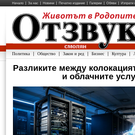
Начало
За нас
Новини
Печатно издание
Галерии
Обяви
Изпрати 
Политика
Общество
Закон и ред
Бизнес
Култура
Разликите между колокация
и облачните усл