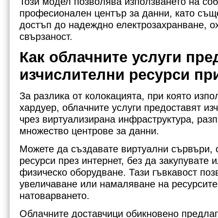
Този модел позволява използването на со
професионален център за данни, като същ
достъп до надеждно електрозахранване, 
свързаност.
Как облачните услуги пре
изчислителни ресурси пр
За разлика от колокацията, при която изпо
хардуер, облачните услуги предоставят из
чрез виртуализирана инфраструктура, раз
множество центрове за данни.
Можете да създавате виртуални сървъри, 
ресурси през интернет, без да закупувате
физическо оборудване. Тази гъвкавост поз
увеличаване или намаляване на ресурсите
натоварването.
Облачните доставчици обикновено предла