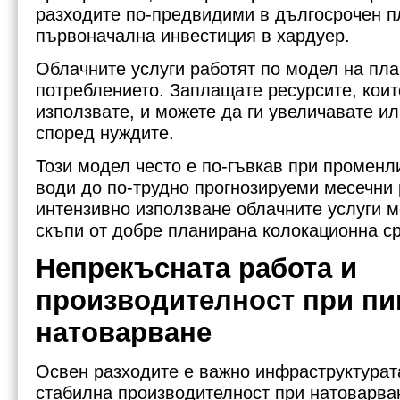
разходите по-предвидими в дългосрочен пл
първоначална инвестиция в хардуер.
Облачните услуги работят по модел на пл
потреблението. Заплащате ресурсите, кои
използвате, и можете да ги увеличавате и
според нуждите.
Този модел често е по-гъвкав при променл
води до по-трудно прогнозируеми месечни 
интензивно използване облачните услуги мо
скъпи от добре планирана колокационна с
Непрекъсната работа и
производителност при пи
натоварване
Освен разходите е важно инфраструктура
стабилна производителност при натоварва