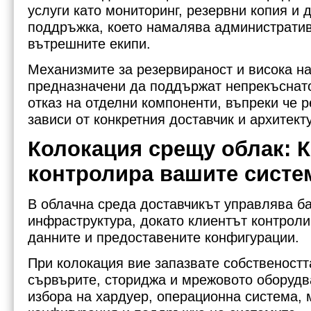
услуги като мониторинг, резервни копия и
поддръжка, което намалява административ
вътрешните екипи.
Механизмите за резервираност и висока на
предназначени да поддържат непрекъснато
отказ на отделни компоненти, въпреки че 
зависи от конкретния доставчик и архитект
Колокация срещу облак: 
контролира вашите систе
В облачна среда доставчикът управлява б
инфраструктура, докато клиентът контрол
данните и предоставените конфигурации.
При колокация вие запазвате собственостт
сървърите, сториджа и мрежовото оборудв
избора на хардуер, операционна система,