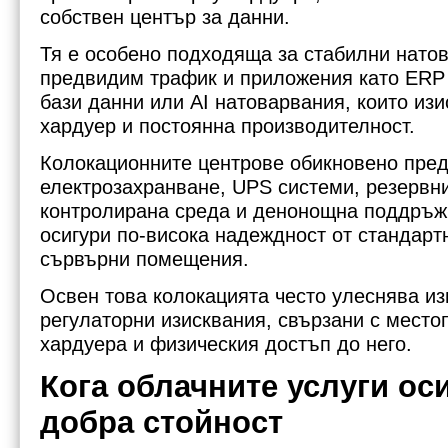
собствен център за данни.
Тя е особено подходяща за стабилни нато
предвидим трафик и приложения като ERP
бази данни или AI натоварвания, които из
хардуер и постоянна производителност.
Колокационните центрове обикновено пред
електрозахранване, UPS системи, резервни
контролирана среда и денонощна поддръжк
осигури по-висока надеждност от стандарт
сървърни помещения.
Освен това колокацията често улеснява и
регулаторни изисквания, свързани с место
хардуера и физическия достъп до него.
Кога облачните услуги ос
добра стойност