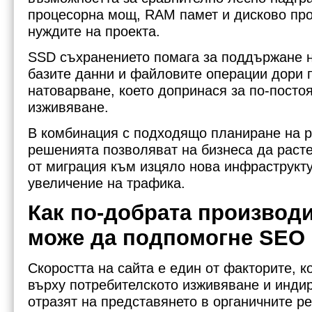
процесорна мощ, RAM памет и дисково про
нуждите на проекта.
SSD съхранението помага за поддържане н
базите данни и файловите операции дори 
натоварване, което допринася за по-посто
изживяване.
В комбинация с подходящо планиране на р
решенията позволяват на бизнеса да раст
от миграция към изцяло нова инфраструкту
увеличение на трафика.
Как по-добрата производ
може да подпомогне SEO
Скоростта на сайта е един от факторите, к
върху потребителското изживяване и индир
отразят на представянето в органичните ре