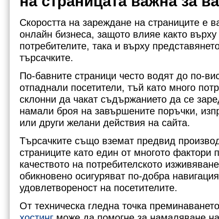
на страницата важна за в
Скоростта на зареждане на страниците е в
онлайн бизнеса, защото влияе както върху
потребителите, така и върху представянето
търсачките.
По-бавните страници често водят до по-ви
отпаднали посетители, тъй като много пот
склонни да чакат съдържанието да се заре
намали броя на завършените поръчки, изп
или други желани действия на сайта.
Търсачките също вземат предвид производ
страниците като един от многото фактори 
качеството на потребителското изживяване
обикновено осигуряват по-добра навигация
удовлетвореност на посетителите.
От техническа гледна точка преминаването
хостинг
може да помогне за намаляване на