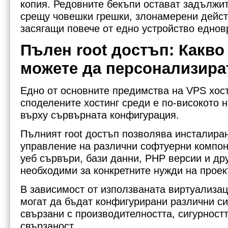
копия. Редовните бекъпи остават задължи
срещу човешки грешки, злонамерени дейст
засягащи повече от едно устройство едно
Пълен root достъп: Какв
можете да персонализира
Едно от основните предимства на VPS хос
споделените хостинг среди е по-високото 
върху сървърната конфигурация.
Пълният root достъп позволява инсталира
управление на различни софтуерни компон
уеб сървъри, бази данни, PHP версии и др
необходими за конкретните нужди на проек
В зависимост от използваната виртуализа
могат да бъдат конфигурирани различни с
свързани с производителността, сигурност
свързаност.