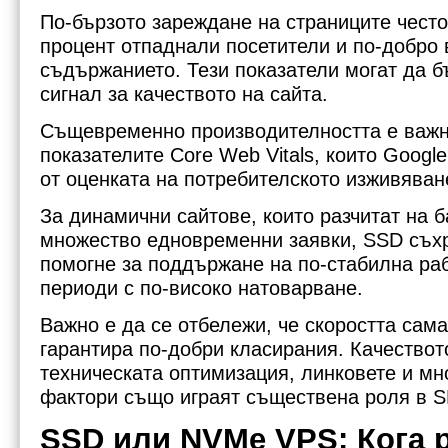
По-бързото зареждане на страниците често
процент отпаднали посетители и по-добро
съдържанието. Тези показатели могат да 
сигнал за качеството на сайта.
Същевременно производителността е важн
показателите Core Web Vitals, които Google
от оценката на потребителското изживяван
За динамични сайтове, които разчитат на б
множество едновременни заявки, SSD съх
помогне за поддържане на по-стабилна ра
периоди с по-високо натоварване.
Важно е да се отбележи, че скоростта сама
гарантира по-добри класирания. Качествот
техническата оптимизация, линковете и мн
фактори също играят съществена роля в S
SSD или NVMe VPS: Кога р