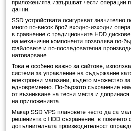
приложенията извършват чести операции по
данни.
SSD устройствата осигуряват значително п
много по-висок брой входно-изходни опера
в сравнение с традиционните HDD дискове
на механични компоненти позволява по-бъ
файловете и по-последователна производи
натоварване.
Това е особено важно за сайтове, използв
системи за управление на съдържание кат
електронни магазини, където множество за
едновременно. По-бързото съхранение на
от възникване на тесни места и допринася
на приложенията.
Макар SSD VPS плановете често да са мал
решенията с HDD съхранение, в повечето 
допълнителната производителност оправда