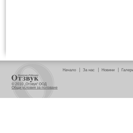
Начало
За нас
Новини
Галер
© 2010 „Отзвук“ ООД
Общи условия за ползване