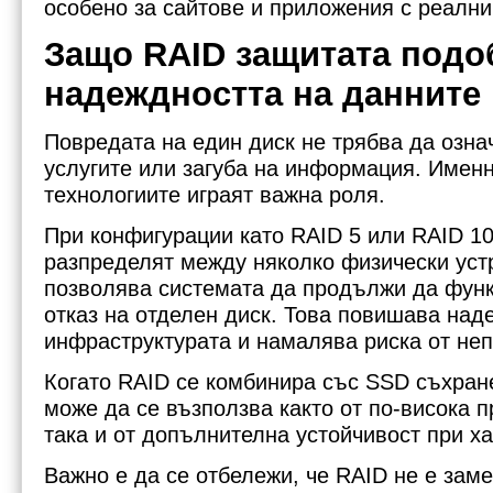
особено за сайтове и приложения с реални
Защо RAID защитата подо
надеждността на данните
Повредата на един диск не трябва да озна
услугите или загуба на информация. Именн
технологиите играят важна роля.
При конфигурации като RAID 5 или RAID 10
разпределят между няколко физически устр
позволява системата да продължи да фун
отказ на отделен диск. Това повишава над
инфраструктурата и намалява риска от не
Когато RAID се комбинира със SSD съхран
може да се възползва както от по-висока п
така и от допълнителна устойчивост при х
Важно е да се отбележи, че RAID не е зам