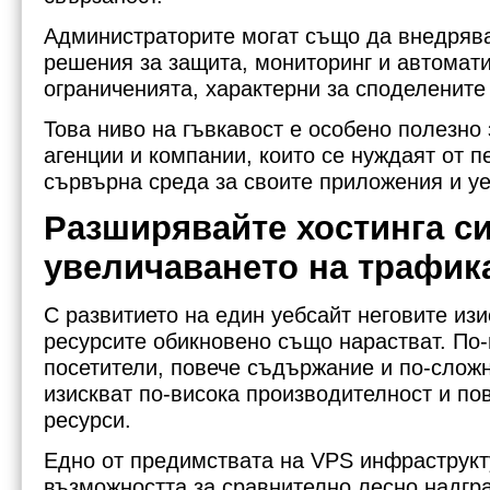
Администраторите могат също да внедряв
решения за защита, мониторинг и автомати
ограниченията, характерни за споделените 
Това ниво на гъвкавост е особено полезно 
агенции и компании, които се нуждаят от 
сървърна среда за своите приложения и у
Разширявайте хостинга си
увеличаването на трафик
С развитието на един уебсайт неговите из
ресурсите обикновено също нарастват. По
посетители, повече съдържание и по-слож
изискват по-висока производителност и по
ресурси.
Едно от предимствата на VPS инфраструкт
възможността за сравнително лесно надгр